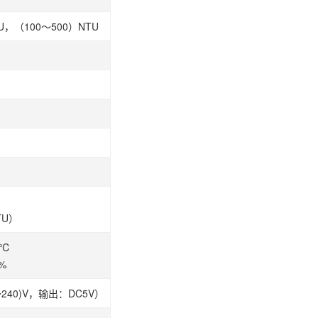
TU，（100～500）NTU
TU）
）℃
%
40)V，输出：DC5V）