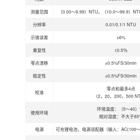
测量范围
（0.00～9.99）NTU，（10.0～99.9）N
分辨率
0.01/0.1/1 NTU
示值误差
±6%
重复性
≤0.5％
零点漂移
±0.5%FS/30min
稳定性
±0.5%FS/30min
零点和最多4点
校准
（2，20，200，500 N
环境温度：（5～40
使用环境
相对湿度：不大于85
电源
可充锂电池，电源适配器（输入：AC(100～2