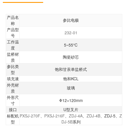
产品名
参比电极
称
产品型
232-01
号
工作温
5~55℃
度
盐桥材
陶瓷砂芯
质
参比类
饱和甘汞单盐桥式
型
填充液
饱和KCL
外壳材
玻璃
质
外形尺
Φ12×120mm
寸
接口
U型叉片
标配机
PXSJ-270F
、
PXSJ-216F
、
ZDJ-4A
、
ZDJ-4B
、ZDJ-5、
Z
型
DJ-5B
系列