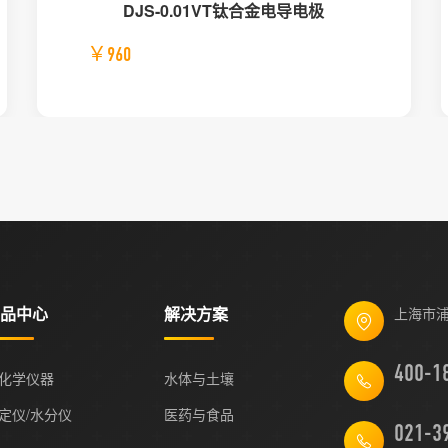
DJS-0.01VT钛合金电导电极
￥960
品中心
解决方案
上海市浦
化学仪器
水体与土壤
定仪/水分仪
医药与食品
021-3