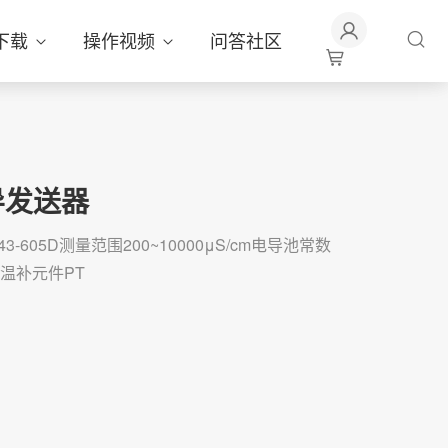
下载
操作视频
问答社区
电导发送器
-605D测量范围200~10000μS/cm电导池常数
℃温补元件PT