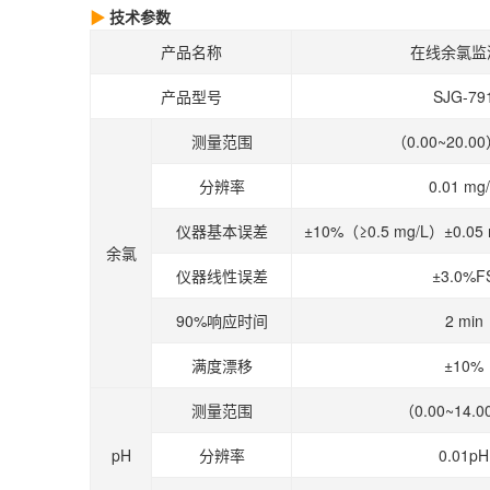
技术参数
产品名称
在线余氯监
产品型号
SJG-79
测量范围
（0.00~20.0
分辨率
0.01 mg
仪器基本误差
±10%（≥0.5 mg/L）±0.05
余氯
仪器线性误差
±3.0%F
90%响应时间
2 min
满度漂移
±10%
测量范围
（0.00~14.
pH
分辨率
0.01pH