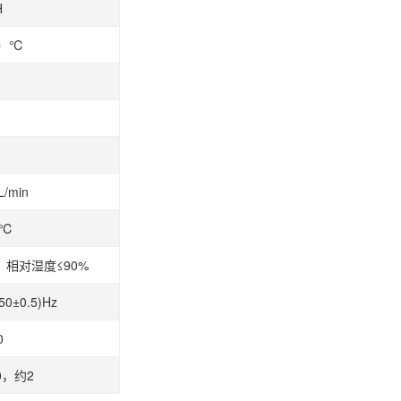
H
0）℃
/min
）℃
，相对湿度≤90%
50±0.5)Hz
0
10，约2