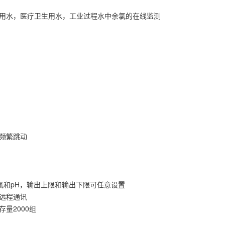
，饮用水，医疗卫生用水，工业过程水中余氯的在线监测
频繁跳动
余氯和pH，输出上限和输出下限可任意设置
和远程通讯
量2000组