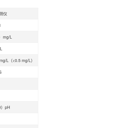
测仪
1
0）mg/L
/L
 mg/L（<0.5 mg/L）
S
00）pH