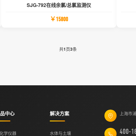
SJG-792在线余氯/总氯监测仪
￥15800
共
1
页
3
条
品中心
解决方案
上海市浦
化学仪器
水体与土壤