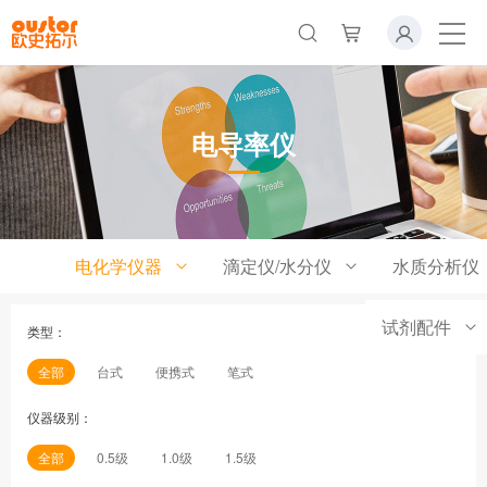
电导率仪
电化学仪器
滴定仪/水分仪
水质分析仪
试剂配件
类型：
全部
台式
便携式
笔式
仪器级别：
全部
0.5级
1.0级
1.5级