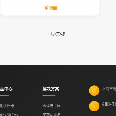
￥1980
共
1
页
5
条
品中心
解决方案
上海市浦
化学仪器
水体与土壤
定仪/水分仪
医药与食品