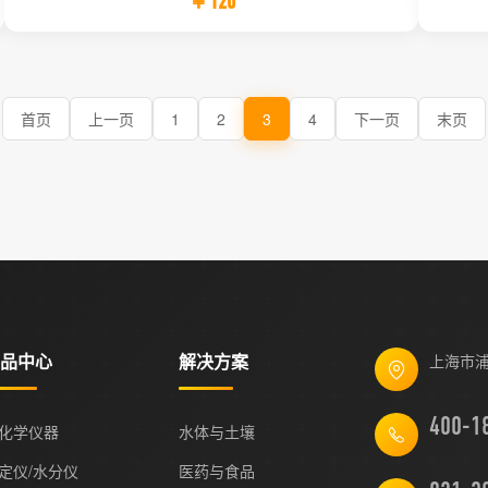
￥120
首页
上一页
1
2
3
4
下一页
末页
品中心
解决方案
上海市浦
化学仪器
水体与土壤
定仪/水分仪
医药与食品